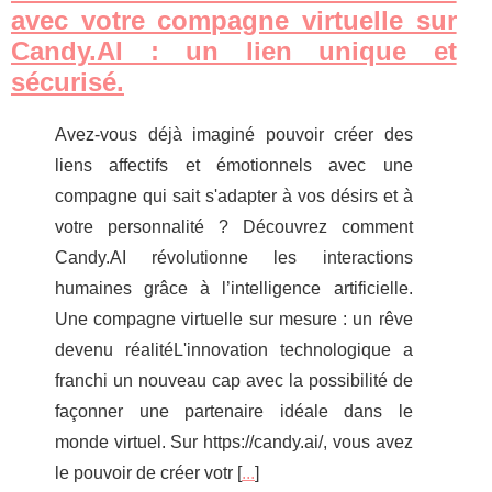
avec votre compagne virtuelle sur
Candy.AI : un lien unique et
sécurisé.
Avez-vous déjà imaginé pouvoir créer des
liens affectifs et émotionnels avec une
compagne qui sait s'adapter à vos désirs et à
votre personnalité ? Découvrez comment
Candy.AI révolutionne les interactions
humaines grâce à l’intelligence artificielle.
Une compagne virtuelle sur mesure : un rêve
devenu réalitéL'innovation technologique a
franchi un nouveau cap avec la possibilité de
façonner une partenaire idéale dans le
monde virtuel. Sur https://candy.ai/, vous avez
le pouvoir de créer votr [
...
]