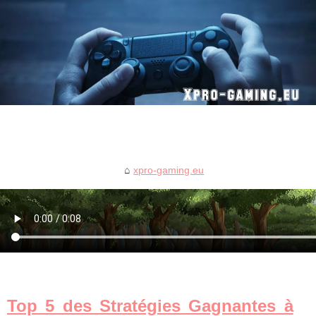
xpro-gaming.eu
Top 5 des Stratégies Gagnantes à