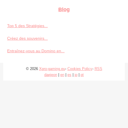
Blog
Top 5 des Stratégies...
Créez des souvenirs...
Entraînez-vous au Domino en...
© 2026
Xpro-gaming.eu
-
Cookies Policy
-
RSS
daejeon
|
en
|
es
|
jp
|
pt