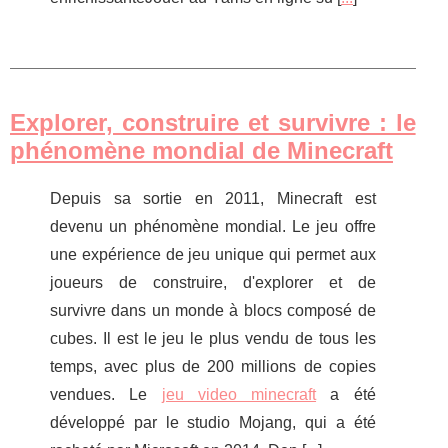
Explorer, construire et survivre : le
phénomène mondial de Minecraft
Depuis sa sortie en 2011, Minecraft est
devenu un phénomène mondial. Le jeu offre
une expérience de jeu unique qui permet aux
joueurs de construire, d'explorer et de
survivre dans un monde à blocs composé de
cubes. Il est le jeu le plus vendu de tous les
temps, avec plus de 200 millions de copies
vendues. Le
jeu video minecraft
a été
développé par le studio Mojang, qui a été