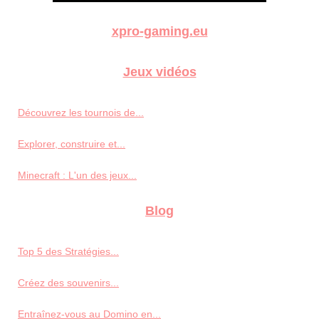
xpro-gaming.eu
Jeux vidéos
Découvrez les tournois de...
Explorer, construire et...
Minecraft : L'un des jeux...
Blog
Top 5 des Stratégies...
Créez des souvenirs...
Entraînez-vous au Domino en...